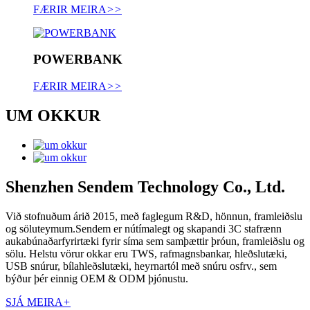
FÆRIR MEIRA
>>
POWERBANK
FÆRIR MEIRA
>>
UM OKKUR
Shenzhen Sendem Technology Co., Ltd.
Við stofnuðum árið 2015, með faglegum R&D, hönnun, framleiðslu
og söluteymum.Sendem er nútímalegt og skapandi 3C stafrænn
aukabúnaðarfyrirtæki fyrir síma sem samþættir þróun, framleiðslu og
sölu. Helstu vörur okkar eru TWS, rafmagnsbankar, hleðslutæki,
USB snúrur, bílahleðslutæki, heyrnartól með snúru osfrv., sem
býður þér einnig OEM & ODM þjónustu.
SJÁ MEIRA
+