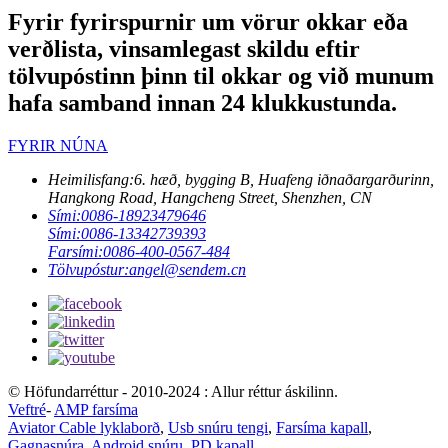
Fyrir fyrirspurnir um vörur okkar eða
verðlista, vinsamlegast skildu eftir
tölvupóstinn þinn til okkar og við munum
hafa samband innan 24 klukkustunda.
FYRIR NÚNA
Heimilisfang:
6. hæð, bygging B, Huafeng iðnaðargarðurinn,
Hangkong Road, Hangcheng Street, Shenzhen, CN
Sími:
0086-18923479646
Sími:
0086-13342739393
Farsími:
0086-400-0567-484
Tölvupóstur:
angel@sendem.cn
© Höfundarréttur - 2010-2024 : Allur réttur áskilinn.
Veftré
-
AMP farsíma
Aviator Cable lyklaborð
,
Usb snúru tengi
,
Farsíma kapall
,
Gagnasnúra
,
Android snúru
,
PD kapall
,