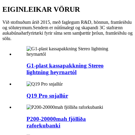
EIGINLEIKAR VÖRUR
Við stofnuðum árið 2015, með faglegum R&D, hönnun, framleiðslu
og söluteymum.Sendem er nútímalegt og skapandi 3C stafrænn
aukabúnaðarfyrirtæki fyrir síma sem samþættir þróun, framleiðslu og
sölu.
G1-plast kassapakkning Stereo
lightning heyrnartól
Q19 Pro snjallúr
P200-20000mah fjölliða
raforkubanki