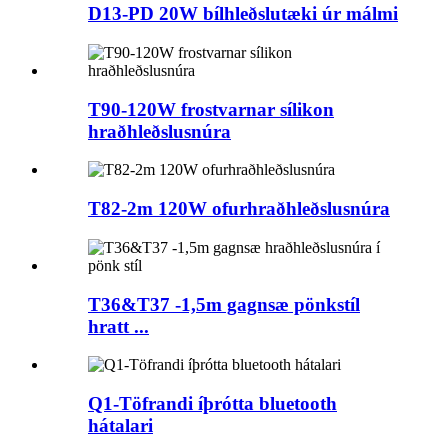
D13-PD 20W bílhleðslutæki úr málmi
T90-120W frostvarnar sílikon
hraðhleðslusnúra
T82-2m 120W ofurhraðhleðslusnúra
T36&T37 -1,5m gagnsæ pönkstíl
hratt ...
Q1-Töfrandi íþrótta bluetooth
hátalari