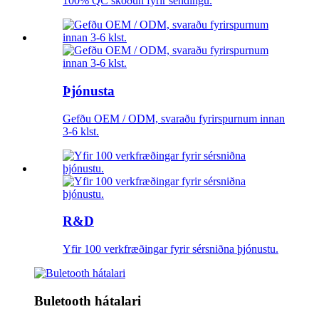
100% QC skoðun fyrir sendingu.
Þjónusta
Gefðu OEM / ODM, svaraðu fyrirspurnum innan
3-6 klst.
R&D
Yfir 100 verkfræðingar fyrir sérsniðna þjónustu.
Buletooth hátalari