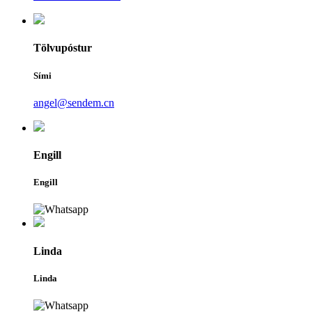
Tölvupóstur
Sími
angel@sendem.cn
Engill
Engill
Linda
Linda