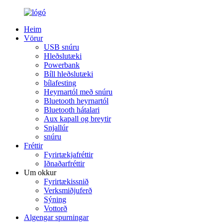
Heim
Vörur
USB snúru
Hleðslutæki
Powerbank
Bíll hleðslutæki
bílafesting
Heyrnartól með snúru
Bluetooth heyrnartól
Bluetooth hátalari
Aux kapall og breytir
Snjallúr
snúru
Fréttir
Fyrirtækjafréttir
Iðnaðarfréttir
Um okkur
Fyrirtækissnið
Verksmiðjuferð
Sýning
Vottorð
Algengar spurningar